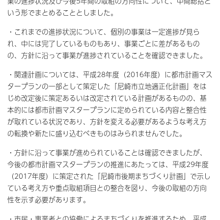
業の進捗状況及び今後5年間の取組の方向性について、中間総括と
いう形でまとめることとしました。
・これまでの進捗状況について、個別の事業は一定進捗が見ら
れ、中には完了しているものもあり、事業ごとに差があるもの
の、方針に沿って事業が進捗されていることを確認できました。
・関連計画については、平成28年度（2016年度）に都市計画マス
タープランの一部として策定した「尼崎市立地適正化計画」をは
じめ改定後に策定あるいは改定されている計画があるものの、基
本的には都市計画マスタープランに定められている内容と整合性
が取れている状況であり、方針を変える必要があるような考え方
の転換や新たに盛り込むべきものはみられませんでした。
・方針に沿って事業が進められていることは確認できましたが、
今後の都市計画マスタープランの推進にあたっては、平成29年度
（2017年度）に策定された「尼崎市後期まちづくり計画」で示し
ている考え方や重点取組項目との整合を図り、今後の取組の方向
性を示す必要があります。
・市民・事業者との協働によるまちづくりを推進するため、平成