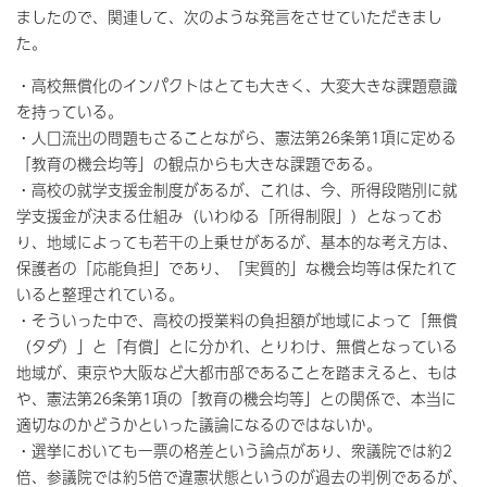
ましたので、関連して、次のような発言をさせていただきまし
た。
・高校無償化のインパクトはとても大きく、大変大きな課題意識
を持っている。
・人口流出の問題もさることながら、憲法第26条第1項に定める
「教育の機会均等」の観点からも大きな課題である。
・高校の就学支援金制度があるが、これは、今、所得段階別に就
学支援金が決まる仕組み（いわゆる「所得制限」）となってお
り、地域によっても若干の上乗せがあるが、基本的な考え方は、
保護者の「応能負担」であり、「実質的」な機会均等は保たれて
いると整理されている。
・そういった中で、高校の授業料の負担額が地域によって「無償
（タダ）」と「有償」とに分かれ、とりわけ、無償となっている
地域が、東京や大阪など大都市部であることを踏まえると、もは
や、憲法第26条第1項の「教育の機会均等」との関係で、本当に
適切なのかどうかといった議論になるのではないか。
・選挙においても一票の格差という論点があり、衆議院では約2
倍、参議院では約5倍で違憲状態というのが過去の判例であるが、