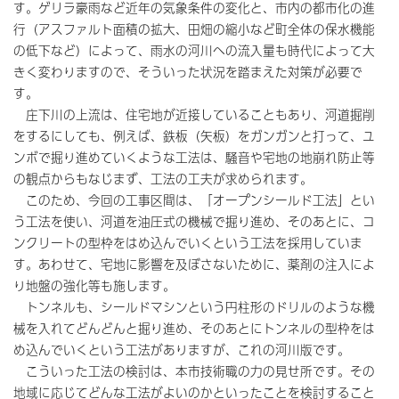
す。ゲリラ豪雨など近年の気象条件の変化と、市内の都市化の進
行（アスファルト面積の拡大、田畑の縮小など町全体の保水機能
の低下など）によって、雨水の河川への流入量も時代によって大
きく変わりますので、そういった状況を踏まえた対策が必要で
す。
庄下川の上流は、住宅地が近接していることもあり、河道掘削
をするにしても、例えば、鉄板（矢板）をガンガンと打って、ユ
ンボで掘り進めていくような工法は、騒音や宅地の地崩れ防止等
の観点からもなじまず、工法の工夫が求められます。
このため、今回の工事区間は、「オープンシールド工法」とい
う工法を使い、河道を油圧式の機械で掘り進め、そのあとに、コ
ンクリートの型枠をはめ込んでいくという工法を採用していま
す。あわせて、宅地に影響を及ぼさないために、薬剤の注入によ
り地盤の強化等も施します。
トンネルも、シールドマシンという円柱形のドリルのような機
械を入れてどんどんと掘り進め、そのあとにトンネルの型枠をは
め込んでいくという工法がありますが、これの河川版です。
こういった工法の検討は、本市技術職の力の見せ所です。その
地域に応じてどんな工法がよいのかといったことを検討すること