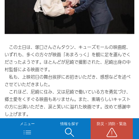
この土日は、塚口さんさんタウン、キューズモールの映画館、
いずれも、多くの方々が映画「あまろっく」を観に足を運んでく
ださったようです。ほとんどが尼崎で撮影された、尼崎出身の中
村監督による映画です。
私も、上映初日の舞台挨拶にお招きいただき、感想などを述べ
させていただきました。
これほど、尼崎に住み、又は尼崎で働いている方を勇気づけ、
郷土愛をくすぐる映画もありません。また、素晴らしいキャスト
の方に出演いただき、涙と笑いに溢れた映画です。改めて感謝申
し上げます。
全国の上映期間判断にあたって、来週の土日も、大切とのこと
メニュー
情報を探す
防災・消防・緊急
です。皆様、ぜひ、何度でも(笑)、足をお運びください。