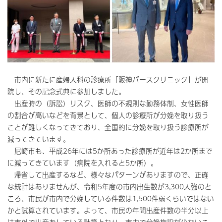
市内に新たに産婦人科の診療所「阪神バースクリニック」が開
院し、その記念式典に参加しました。
出産時の（訴訟）リスク、医師の不規則な勤務体制、女性医師
の割合が高いなどを背景として、個人の診療所が分娩を取り扱う
ことが難しくなってきており、全国的に分娩を取り扱う診療所が
減ってきています。
尼崎市も、平成26年には5か所あった診療所が近年は2か所まで
に減ってきています（病院を入れると5か所）。
帰省して出産するなど、様々なパターンがありますので、正確
な統計はありませんが、令和5年度の市内出生数が3,300人強のと
ころ、市民が市内で分娩している件数は1,500件弱くらいではない
かと試算されています。よって、市民の年間出産件数の半分以上