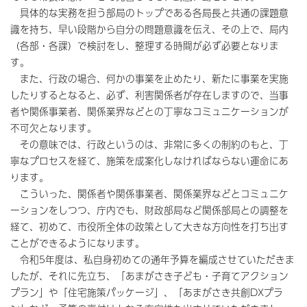
具体的な実務を担う部局のトップである各局長と共通の課題意
識を持ち、早い段階から自分の問題意識を伝え、その上で、局内
（各部・各課）で検討をし、整理する時間が必ず必要となりま
す。
また、行政の場合、何かの事業を止めたり、新たに事業を実施
したりするとなると、必ず、利害関係者が存在しますので、当事
者や関係事業者、関係業界などとの丁寧なコミュニケーションが
不可欠となります。
その意味では、行政というのは、非常に多くの制約のもと、丁
寧なプロセスを経て、施策を成案化しなければならない運命にあ
ります。
こういった、関係者や関係事業者、関係業界などとコミュニケ
ーションをしつつ、庁内でも、財政部局など関係部局との調整を
経て、初めて、市役所全体の政策として大きな方向性を打ち出す
ことができるようになります。
令和5年度は、私自身初めての通年予算を編成させていただきま
したが、それに先立ち、「あまがさき子ども・子育てアクション
プラン」や「住宅施策パッケージ」、「あまがさき共創DXプラ