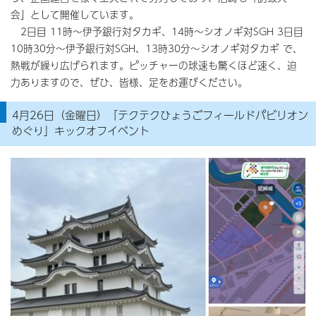
会」として開催しています。
2日目 11時～伊予銀行対タカギ、14時～シオノギ対SGH 3日目
10時30分～伊予銀行対SGH、13時30分～シオノギ対タカギ で、
熱戦が繰り広げられます。ピッチャーの球速も驚くほど速く、迫
力ありますので、ぜひ、皆様、足をお運びください。
4月26日（金曜日）「テクテクひょうごフィールドパビリオン
めぐり」キックオフイベント