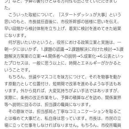
ン」など、予算の裏付けとなる方向性も出させていただきまし
た。
こういった取組について、「スタートダッシュが大事」という
思いのもと、市長就任直後に、市役所幹部の皆様に思いを伝え、
早い段階から検討体制を立ち上げ、着実に検討を進めてきた結果
になります。
何が言いたいかというと、役所における政策立案と実施は、一
朝一夕にはいかず、1.課題の認識→2.課題解決に向けた検討→3.課
題解決方策案の立案→4.関係者への説明→5.成案化→6.公表といっ
たプロセスは、一般に思う以上に、時間とエネルギーがかかると
いうことです。
もちろん、世論やマスコミを味方につけて、それを物事を動か
す原動力として位置付け、短期間で改革を進めるような手法もあ
ります。外から見れば、大変気持ちがよい手法ではありますが、
実際に、条例の改正作業をし、予算の積算などを詰め、関係業界
等へ説明に回るのは、担当課の職員になります。
その意味では、担当部局と丁寧なコミュニケーションを取るこ
とは極めて大事だと、私自身は思っています。市長は、市民の立
場に立って仕事をしなければなりません。もちろん、市役所職員