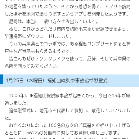
の地図を塗っていたようで、そこから着想を得て、アプリで訪問
した場所を地図で塗りつぶすというアプリを開発したようです。
尼崎は、本当に、凄い方を生み出しています。
私も、これからどれだけ市内を訪問出来るか記録できるよう、
早速携帯にダウンロードしました。
今回の兵庫県とのコラボでは、ある程度コンプリートすると神
戸牛など景品ももらえるようです。
皆さんもぜひテクテクライフを使って、尼崎、そして兵庫県の
名所を回ってみてください！
4月25日（木曜日）福知山線列車事故追悼慰霊式
2005年にJR福知山線脱線事故が起きてから、今日で19年が経
過しました。
追悼慰霊式に、地元市を代表して参加し、献花してまいりまし
た。
お亡くなりになった106名の方々のご冥福をお祈り申し上げる
とともに、562名の負傷者に対してお見舞い申し上げます。