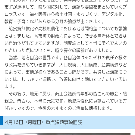
市町が連携して、県や国に対して、課題や要望をまとめていくプ
ロセスです。福祉医療から都市計画・まちづくり、デジタル化、
教育・子育てなどあらゆる分野の論点が出てきます。
給食費無償化や高校無償化における地域間格差についても議論
となりました。各市町の財政力によって、できる自治体とできな
い自治体が出てきていますが、制度論として本当にそれでよいの
かといった点についても、喧々諤々の議論がありました。
当然、地方自治の世界です。各自治体はそれぞれの責任で様々
な政策を進めていきますが、人口規模、人口構成、産業構造など
によって、事情が様々であることも確かです。共通した課題につ
いては、しっかりと連携し、改善に向けて動いていきたいと思い
ます。
その後は、地元に戻り、商工会議所青年部の皆さんの総会・懇
親会。皆さん、本当に元気です。地域活性化に貢献されている方
ばかりですので、今後のますますのご活躍に期待します。
4月16日（月曜日）重点課題事項面談