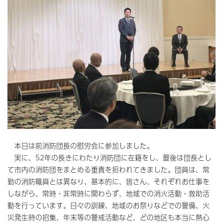
本日は前消防団長の慰労会に参加しました。
実に、52年の長きにわたり消防団に在籍をし、最後は団長とし
て市内の消防団をまとめる重責を担われてきました。団員は、常
勤の消防職員とは異なり、基本的に、皆さん、それぞれお仕事を
しながら、常時・非常時に関わらず、地域での消火活動・救助活
動を行っています。日々の訓練、地域のお祭りなどでの警備、火
災発生時の招集、年末等の警戒活動など、どの地区も本当に熱心