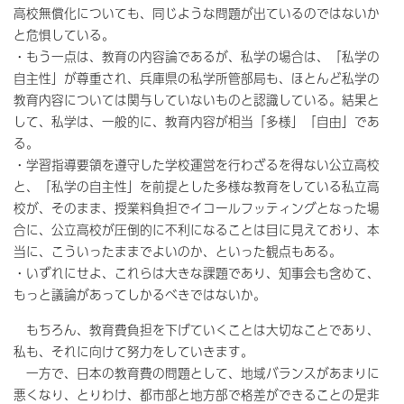
高校無償化についても、同じような問題が出ているのではないか
と危惧している。
・もう一点は、教育の内容論であるが、私学の場合は、「私学の
自主性」が尊重され、兵庫県の私学所管部局も、ほとんど私学の
教育内容については関与していないものと認識している。結果と
して、私学は、一般的に、教育内容が相当「多様」「自由」であ
る。
・学習指導要領を遵守した学校運営を行わざるを得ない公立高校
と、「私学の自主性」を前提とした多様な教育をしている私立高
校が、そのまま、授業料負担でイコールフッティングとなった場
合に、公立高校が圧倒的に不利になることは目に見えており、本
当に、こういったままでよいのか、といった観点もある。
・いずれにせよ、これらは大きな課題であり、知事会も含めて、
もっと議論があってしかるべきではないか。
もちろん、教育費負担を下げていくことは大切なことであり、
私も、それに向けて努力をしていきます。
一方で、日本の教育費の問題として、地域バランスがあまりに
悪くなり、とりわけ、都市部と地方部で格差ができることの是非