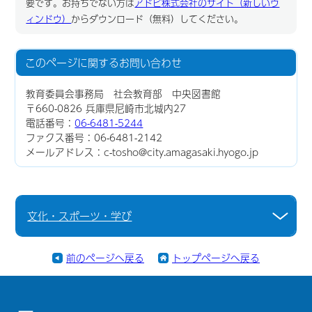
要です。お持ちでない方は
アドビ株式会社のサイト（新しいウ
ィンドウ）
からダウンロード（無料）してください。
このページに関する
お問い合わせ
教育委員会事務局 社会教育部 中央図書館
〒660-0826 兵庫県尼崎市北城内27
電話番号：
06-6481-5244
ファクス番号：06-6481-2142
メールアドレス：c-tosho@city.amagasaki.hyogo.jp
文化・スポーツ・学び
前のページへ戻る
トップページへ戻る