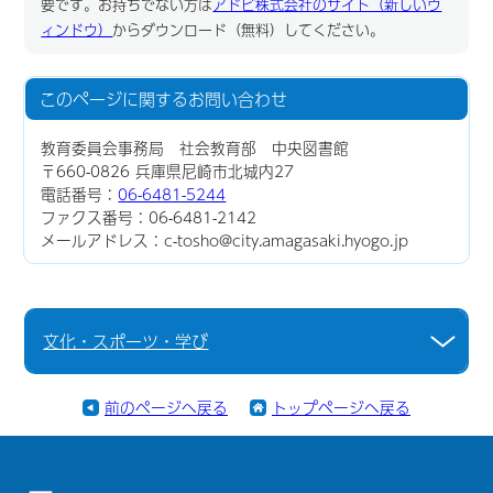
要です。お持ちでない方は
アドビ株式会社のサイト（新しいウ
ィンドウ）
からダウンロード（無料）してください。
このページに関する
お問い合わせ
教育委員会事務局 社会教育部 中央図書館
〒660-0826 兵庫県尼崎市北城内27
電話番号：
06-6481-5244
ファクス番号：06-6481-2142
メールアドレス：c-tosho@city.amagasaki.hyogo.jp
文化・スポーツ・学び
前のページへ戻る
トップページへ戻る