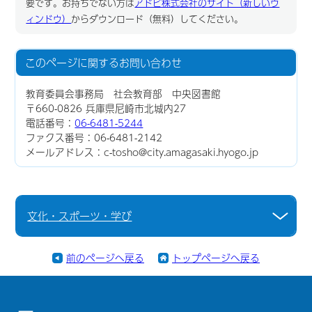
要です。お持ちでない方は
アドビ株式会社のサイト（新しいウ
ィンドウ）
からダウンロード（無料）してください。
このページに関する
お問い合わせ
教育委員会事務局 社会教育部 中央図書館
〒660-0826 兵庫県尼崎市北城内27
電話番号：
06-6481-5244
ファクス番号：06-6481-2142
メールアドレス：c-tosho@city.amagasaki.hyogo.jp
文化・スポーツ・学び
前のページへ戻る
トップページへ戻る