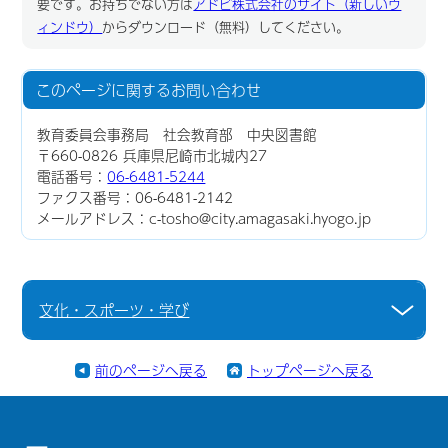
要です。お持ちでない方は
アドビ株式会社のサイト（新しいウ
ィンドウ）
からダウンロード（無料）してください。
このページに関する
お問い合わせ
教育委員会事務局 社会教育部 中央図書館
〒660-0826 兵庫県尼崎市北城内27
電話番号：
06-6481-5244
ファクス番号：06-6481-2142
メールアドレス：c-tosho@city.amagasaki.hyogo.jp
文化・スポーツ・学び
前のページへ戻る
トップページへ戻る