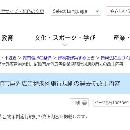
やさしい
文字サイズ・配色の変更
・教育
文化・スポーツ・学び
産業
し・手続き
>
都市環境の整備
>
建物を建築するとき
>
景観法に基づく
市屋外広告物条例、尼崎市屋外広告物条例施行規則の過去の改正内容
崎市屋外広告物条例施行規則の過去の改正内容
印刷
ページ番号1005069
広告物条例施行規則の改正内容を掲載します。