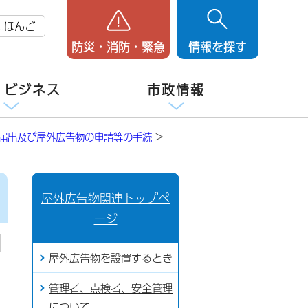
にほんご
防災・消防・緊急
情報を探す
・ビジネス
市政情報
届出及び屋外広告物の申請等の手続
>
屋外広告物関連トップペ
ージ
屋外広告物を設置するとき
管理者、点検者、安全管理
について