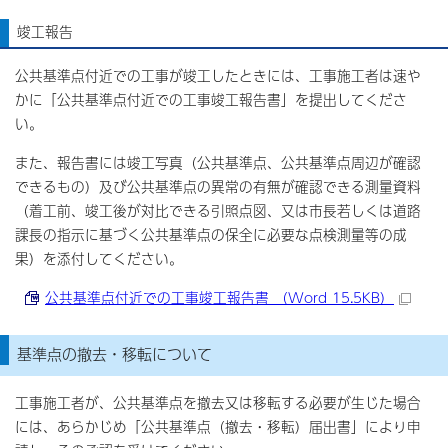
竣工報告
公共基準点付近での工事が竣工したときには、工事施工者は速や
かに「公共基準点付近での工事竣工報告書」を提出してくださ
い。
また、報告書には竣工写真（公共基準点、公共基準点周辺が確認
できるもの）及び公共基準点の異常の有無が確認できる測量資料
（着工前、竣工後が対比できる引照点図、又は市長若しくは道路
課長の指示に基づく公共基準点の保全に必要な点検測量等の成
果）を添付してください。
公共基準点付近での工事竣工報告書 （Word 15.5KB）
基準点の撤去・移転について
工事施工者が、公共基準点を撤去又は移転する必要が生じた場合
には、あらかじめ「公共基準点（撤去・移転）届出書」により申