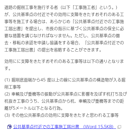
道路の掘削工事を施行する者（以下「工事施工者」という。）
が、公共基準点の付近でその効用に支障をきたすおそれのある工
事等を施工する場合は、あらかじめ「公共基準点付近での工事施
工届出書」を提出し、市長の指示に基づく公共基準点の保全に必
要な措置を講じなければなりません。ただし、公共基準点の撤
去・移転の承認を申請し協議をする場合、「公共基準点付近での
工事施工届出書」の提出を省略することができます。
効用にに支障をきたすおそれのある工事等は以下の通りとなりま
す。
(1) 掘削底面端から45 度以上の線に公共基準点の構造物が入る掘
削工事等
(2) 車輌及び重機等の振動が公共基準点に影響を及ぼす杭打ち及び
杭抜き工事のうち、公共基準点から杭、車輌及び重機等までの距
離が5メートル以下となる行為。
(3) その他公共基準点の効用に支障をきたすと思われる工事等
公共基準点付近での工事施工届出書 （Word 15.5KB）