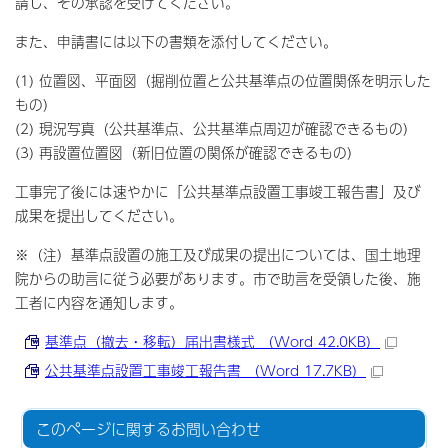
請し、その承認を受けてください。
また、申請書には以下の書類を添付してください。
(1) 位置図、平面図（掘削位置と公共基準点の位置関係を明示した
もの）
(2) 現況写真（公共基準点、公共基準点周辺が確認できるもの）
(3) 再設置位置図（新旧位置の関係が確認できるもの）
工事完了後には速やかに「公共基準点設置工事竣工報告書」及び
成果を提出してください。
※（注）基準点設置の施工及び成果の提出については、国土地理
院からの助言に従う必要があります。市で助言を受領した後、施
工者に内容を通知します。
基準点（撤去・移転）届出書様式 （Word 42.0KB）
公共基準点設置工事竣工報告書 （Word 17.7KB）
このページに関する
お問い合わせ