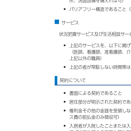
所、洗面設備を備えれば可）
バリアフリー構造であること（
サービス
状況把握サービス及び生活相談サー
上記のサービスを、以下に掲げ
（医師、看護師、准看護師、介
上記以外の職員）
上記の者が常駐しない時間帯
契約について
書面による契約であること
居住部分が明示された契約であ
権利金その他の金銭を受領しな
ス費の前払金のみ徴収可）
入居者が入院したことまたは入