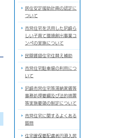
居住安定援助計画の認定に
ついて
市営住宅を活用した尼崎ら
しい子育て環境創出事業コ
ンペの実施について
民間賃貸住宅住替え補助
市営住宅駐車場の利用につ
いて
尼崎市営住宅等滞納家賃等
事務処理要綱及び法的措置
等実施要領の制定について
市営住宅に関するよくある
質問
住宅確保要配慮者円滑入居