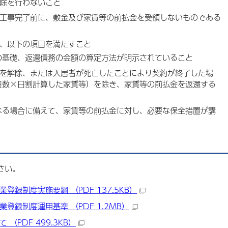
除を行わないこと
工事完了前に、敷金及び家賃等の前払金を受領しないものである
、以下の項目を満たすこと
の基礎、返還債務の金額の算定方法が明示されていること
約を解除、または入居者が死亡したことにより契約が終了した場
日数×日割計算した家賃等）を除き、家賃等の前払金を返還する
なる場合に備えて、家賃等の前払金に対し、必要な保全措置が講
さい。
録制度実施要綱 （PDF 137.5KB）
登録制度運用基準 （PDF 1.2MB）
（PDF 499.3KB）