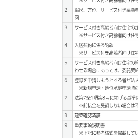
※サービス付き高齢者向け住宅
2
縮尺、方位、サービス付き高齢
図
3
サービス付き高齢者向け住宅の
※サービス付き高齢者向け住宅
4
入居契約に係る約款
※サービス付き高齢者向け住宅
5
サービス付き高齢者向け住宅の
わせる場合にあっては、委託契
6
登録を申請しようとする者が法
※新規申請・地位承継申請時
7
法第7条1項第8号に掲げる基準
※前払金を受領しない場合は
8
建築確認済証
9
重要事項説明書
※下記に参考様式を掲載して