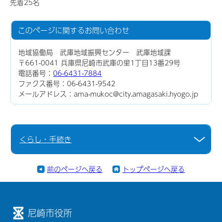
先着25名
このページに関する
お問い合わせ
地域協働局 武庫地域振興センター 武庫地域課
〒661-0041 兵庫県尼崎市武庫の里1丁目13番29号
電話番号：
06-6431-7884
ファクス番号：06-6431-9542
メールアドレス：ama-mukoc@city.amagasaki.hyogo.jp
くらし・手続き
前のページへ戻る
トップページへ戻る
尼崎市役所