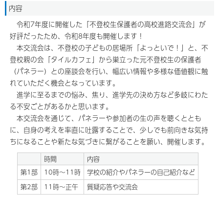
内容
令和7年度に開催した「不登校生保護者の高校進路交流会」が
好評だったため、令和8年度も開催します！
本交流会は、不登校の子どもの居場所「よっといで！」と、不
登校親の会「タイルカフェ」から巣立った元不登校生の保護者
（パネラー）との座談会を行い、幅広い情報や多様な価値観に触
れていただく機会となっています。
進学に至るまでの悩み、焦り、進学先の決め方など多岐にわた
る不安ごとがあるかと思います。
本交流会を通じて、パネラーや参加者の生の声を聴くととも
に、自身の考えを率直に吐露することで、少しでも前向きな気持
ちになることや新たな気づきに繋がることを願い、開催します。
時間
内容
第1部
10時～11時
学校の紹介やパネラーの自己紹介など
第2部
11時～正午
質疑応答や交流会