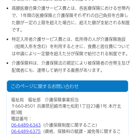
高額医療合算介護サービス費とは、各医療保険における世帯内
で、1年間の医療保険と介護保険それぞれの自己負担を合算し
た額が一定の上限を超えた場合に、超えた額が支給される制度
です。
特定入所者介護サービス費とは、低所得の人が介護保険施設
（短期入所を含む）を利用するときに、食費と居住費について
は申請により一定額を超えた分が保険で給付される制度です。
介護保険料は、介護保険法の規定により被保険者の世帯主及び
配偶者にも、連帯して納付する義務があります。
このページに関する
お問い合わせ
福祉局 福祉部 介護保険事業担当
〒660-8501 兵庫県尼崎市東七松町1丁目23番1号 本庁北
館3階
電話番号：
06-6489-6343
（介護保険制度に関すること）
06-6489-6375
（資格、保険料の賦課・減免等に関するこ