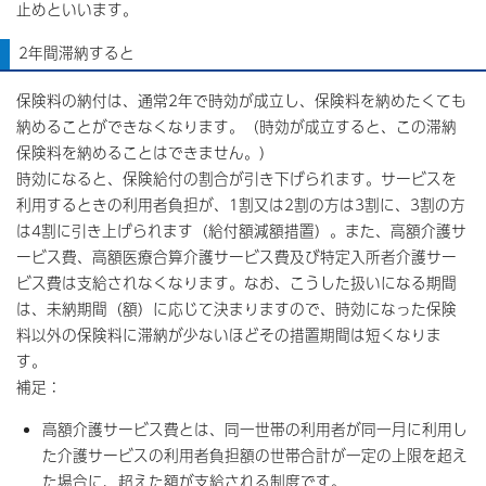
止めといいます。
2年間滞納すると
保険料の納付は、通常2年で時効が成立し、保険料を納めたくても
納めることができなくなります。（時効が成立すると、この滞納
保険料を納めることはできません。）
時効になると、保険給付の割合が引き下げられます。サービスを
利用するときの利用者負担が、1割又は2割の方は3割に、3割の方
は4割に引き上げられます（給付額減額措置）。また、高額介護サ
ービス費、高額医療合算介護サービス費及び特定入所者介護サー
ビス費は支給されなくなります。なお、こうした扱いになる期間
は、未納期間（額）に応じて決まりますので、時効になった保険
料以外の保険料に滞納が少ないほどその措置期間は短くなりま
す。
補足：
高額介護サービス費とは、同一世帯の利用者が同一月に利用し
た介護サービスの利用者負担額の世帯合計が一定の上限を超え
た場合に、超えた額が支給される制度です。