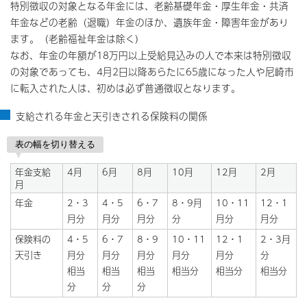
特別徴収の対象となる年金には、老齢基礎年金・厚生年金・共済
年金などの老齢（退職）年金のほか、遺族年金・障害年金があり
ます。（老齢福祉年金は除く）
なお、年金の年額が18万円以上受給見込みの人で本来は特別徴収
の対象であっても、4月2日以降あらたに65歳になった人や尼崎市
に転入された人は、初めは必ず普通徴収となります。
支給される年金と天引きされる保険料の関係
表の幅を切り替える
年金支給
4月
6月
8月
10月
12月
2月
月
年金
2・3
4・5
6・7
8・9月
10・11
12・1
月分
月分
月分
分
月分
月分
保険料の
4・5
6・7
8・9
10・11
12・1
2・3月
天引き
月分
月分
月分
月分
月分
分
相当
相当
相当
相当分
相当分
相当分
分
分
分