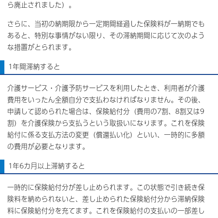
ら廃止されました）。
さらに、当初の納期限から一定期間経過した保険料が一納期でも
あると、特別な事情がない限り、その滞納期間に応じて次のよう
な措置がとられます。
1年間滞納すると
介護サービス・介護予防サービスを利用したとき、利用者が介護
費用をいったん全額自分で支払わなければなりません。その後、
申請して認められた場合は、保険給付分（費用の7割、8割又は9
割）を介護保険から支払うという取扱いになります。これを保険
給付に係る支払方法の変更（償還払い化）といい、一時的に多額
の費用が必要となります。
1年6カ月以上滞納すると
一時的に保険給付分が差し止められます。この状態で引き続き保
険料を納められないと、差し止められた保険給付分から滞納保険
料に保険給付分を充てます。これを保険給付の支払いの一部差し