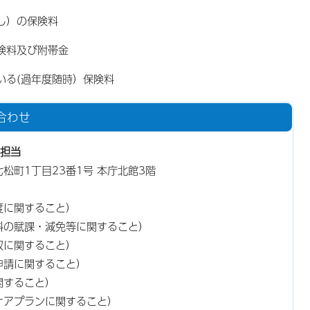
し）の保険料
険料及び附帯金
る(過年度随時）保険料
合わせ
担当
東七松町1丁目23番1号 本庁北館3階
度に関すること）
料の賦課・減免等に関すること）
収に関すること）
申請に関すること）
関すること）
ケアプランに関すること）