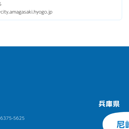
5
y.amagasaki.hyogo.jp
375-5625