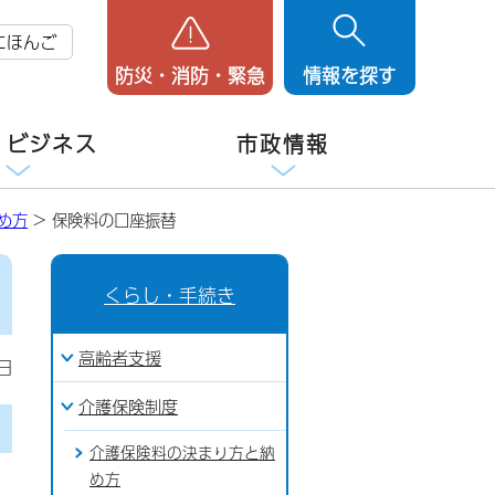
にほんご
防災・消防・緊急
情報を探す
・ビジネス
市政情報
め方
> 保険料の口座振替
くらし・手続き
高齢者支援
日
介護保険制度
介護保険料の決まり方と納
め方