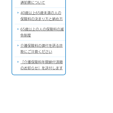
通知書について
40歳以上65歳未満の人の
保険料の決まり方と納め方
65歳以上の人の保険料の減
免制度
介護保険料の還付を語る詐
欺にご注意ください
「介護保険料年間納付済額
のお知らせ」を送付します