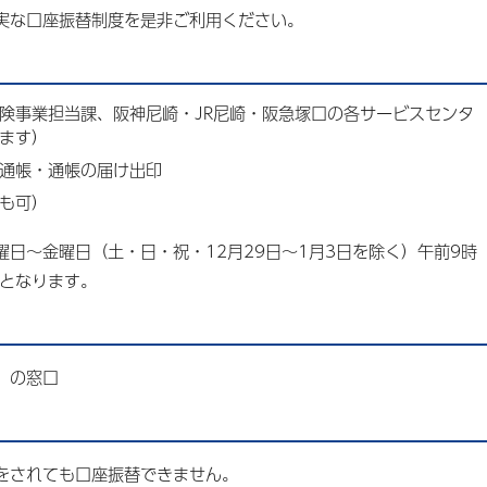
実な口座振替制度を是非ご利用ください。
険事業担当課、阪神尼崎・JR尼崎・阪急塚口の各サービスセンタ
ます）
通帳・通帳の届け出印
も可）
日～金曜日（土・日・祝・12月29日～1月3日を除く）午前9時
いとなります。
）の窓口
をされても口座振替できません。