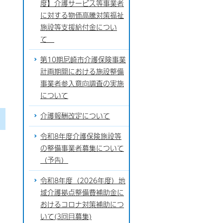
度】介護サービス等事業者
に対する物価高騰対策福祉
施設等支援給付金につい
て
第10期尼崎市介護保険事業
計画期間における施設整備
事業者参入意向調査の実施
について
介護報酬改定について
令和8年度介護保険施設等
の整備事業者募集について
（予告）
令和8年度（2026年度）地
域介護拠点整備費補助金に
おけるコロナ対策補助につ
いて(3回目募集)