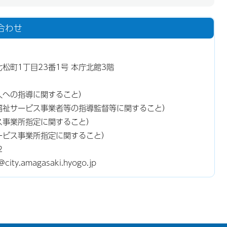
合わせ
東七松町1丁目23番1号 本庁北館3階
人への指導に関すること）
福祉サービス事業者等の指導監督等に関すること）
ス事業所指定に関すること）
ービス事業所指定に関すること）
2
y.amagasaki.hyogo.jp