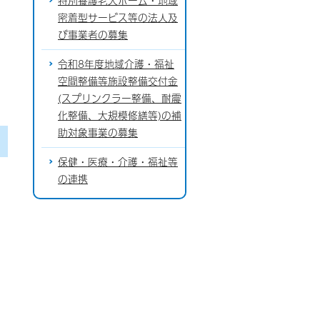
特別養護老人ホーム・地域
密着型サービス等の法人及
び事業者の募集
令和8年度地域介護・福祉
空間整備等施設整備交付金
(スプリンクラー整備、耐震
化整備、大規模修繕等)の補
助対象事業の募集
保健・医療・介護・福祉等
の連携