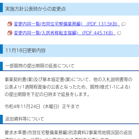
実施方針公表時からの変更点
変更内容一覧(市営住宅整備業務編) （PDF 131.5KB）
変更内容一覧(入居者移転支援編) （PDF 445.1KB）
11月18日更新内容
一部質問の提出期限の延長について
事業契約書(案)及び基本協定書(案)について、他の入札説明書等の
公表より1週間程度後の公表となったため、質問(様式1-1による)
の提出期限を下記の日時まで延長をします。
令和4年11月24日（木曜日）正午まで
追加資料等について
要求水準書(市営住宅整備業務編)別添資料2事業用地現況図の追加