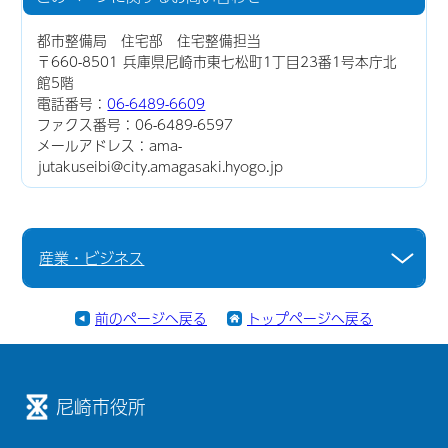
都市整備局 住宅部 住宅整備担当
〒660-8501 兵庫県尼崎市東七松町1丁目23番1号本庁北
館5階
電話番号：
06-6489-6609
ファクス番号：06-6489-6597
メールアドレス：ama-
jutakuseibi@city.amagasaki.hyogo.jp
産業・ビジネス
前のページへ戻る
トップページへ戻る
尼崎市役所