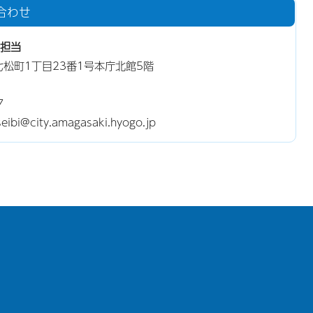
合わせ
担当
東七松町1丁目23番1号本庁北館5階
7
i@city.amagasaki.hyogo.jp