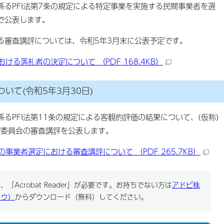
るPFI法第7条の規定による特定事業を実施する民間事業者を選
で公表します。
審査講評については、令和5年3月末に公表予定です。
ける落札者の決定について （PDF 168.4KB）
いて(令和5年3月30日)
PFI法第11条の規定による客観的評価の結果について、(仮称)
定委員会の審査講評を公表します。
事業者選定における審査講評について （PDF 265.7KB）
「Acrobat Reader」が必要です。お持ちでない方は
アドビ株
ドウ）
からダウンロード（無料）してください。