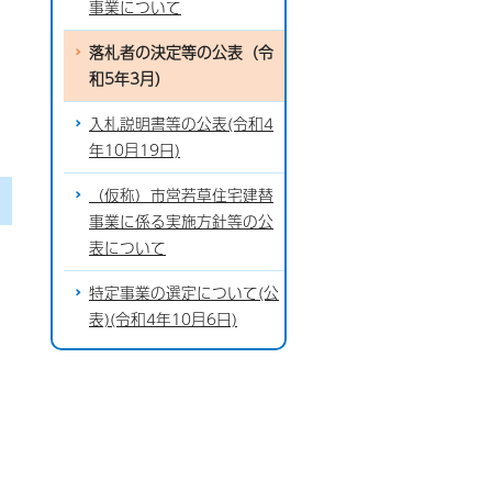
事業について
落札者の決定等の公表（令
和5年3月）
入札説明書等の公表(令和4
年10月19日)
（仮称）市営若草住宅建替
事業に係る実施方針等の公
表について
特定事業の選定について(公
表)(令和4年10月6日)