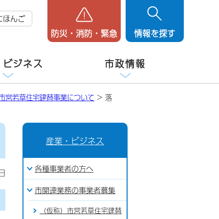
にほんご
防災・消防・緊急
情報を探す
・ビジネス
市政情報
市営若草住宅建替事業について
> 落
産業・ビジネス
各種事業者の方へ
日
市関連業務の事業者募集
（仮称）市営若草住宅建替