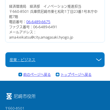
経済環境局 経済部 イノベーション推進担当
〒660-8501 兵庫県尼崎市東七松町1丁目23番1号本庁中
館7階
電話番号：
06-6489-6675
ファクス番号：06-6489-6491
メールアドレス：
ama-keikatsu@city.amagasaki.hyogo.jp
産業・ビジネス
前のページへ戻る
トップページへ戻る
尼崎市役所
〒660-8501