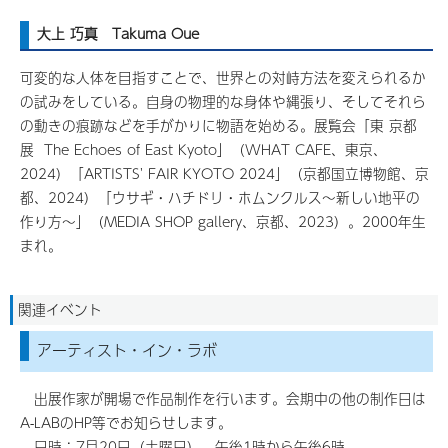
大上 巧真 Takuma Oue
可変的な人体を目指すことで、世界との対峙方法を変えられるか
の試みをしている。自身の物理的な身体や縄張り、そしてそれら
の動きの痕跡などを手がかりに物語を始める。展覧会「東 京都
展 The Echoes of East Kyoto」（WHAT CAFE、東京、
2024）「ARTISTS' FAIR KYOTO 2024」（京都国立博物館、京
都、2024）「ウサギ・ハチドリ・ホムンクルス〜新しい地平の
作り方〜」（MEDIA SHOP gallery、京都、2023）。2000年生
まれ。
関連イベント
アーティスト・イン・ラボ
出展作家が開場で作品制作を行います。会期中の他の制作日は
A-LABのHP等でお知らせします。
日時：7月20日（土曜日） 午後1時から午後6時