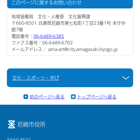
このページに関する
お問い合わせ
地域協働局 文化・人権部 文化振興課
〒660-8501 兵庫県尼崎市東七松町1丁目23番1号 本庁中
館7階
電話番号：
06-6489-6385
ファクス番号：06-6489-6702
メールアドレス： ama-art@city.amagasaki.hyogo.jp
文化・スポーツ・学び
前のページへ戻る
トップページへ戻る
尼崎市役所
〒660-8501