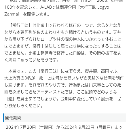
尼崎で抽象絵画を描き続けた白髪一雄（1924−2008）の生誕
100年を記念して、A-LABでは関連企画「常行三昧 Jogyo
Zanmai」を開催します。
「常行三昧」は比叡山で行われる修行の一つで、念仏をとなえ
ながら本尊阿弥陀仏のまわりを歩き続けるというものです。天井
から吊り下げられたロープや柱の間の横木につかまって休むこと
はできますが、修行中は決して座ったり横になったりすることは
できません。比叡山延暦寺で修行した白髪は、その時の様子をよ
く周囲に語っていたそうです。
本展では、この「常行三昧」になぞらえ、櫻井類、高田マル、
大上巧真の3名が「絵」とは何かを問いながら実験的な絵画を制作
し続けます。それぞれのやり方で、行為または出来事としての絵
画を探求してきたアーティストたちは、ここ尼崎でどのような
「絵」を見出すのでしょうか。会期中に変化していく展示を、ぜ
ひお楽しみください。
開催期間
2024年7月20日（土曜日）から2024年9月23日（月曜日）まで