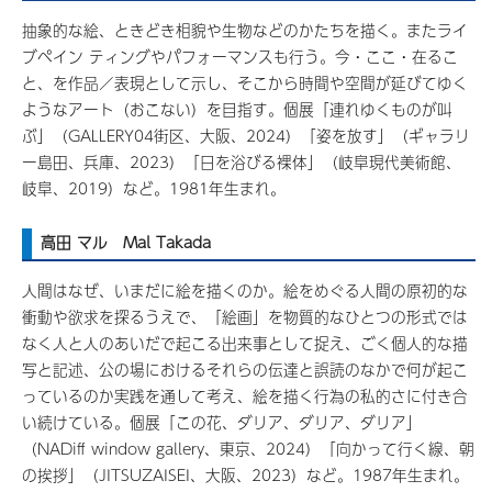
抽象的な絵、ときどき相貌や生物などのかたちを描く。またライ
ブペイン ティングやパフォーマンスも行う。今・ここ・在るこ
と、を作品／表現として示し、そこから時間や空間が延びてゆく
ようなアート（おこない）を目指す。個展「連れゆくものが叫
ぶ」（GALLERY04街区、大阪、2024）「姿を放す」（ギャラリ
ー島田、兵庫、2023）「日を浴びる裸体」（岐阜現代美術館、
岐阜、2019）など。1981年生まれ。
高田 マル Mal Takada
人間はなぜ、いまだに絵を描くのか。絵をめぐる人間の原初的な
衝動や欲求を探るうえで、「絵画」を物質的なひとつの形式では
なく人と人のあいだで起こる出来事として捉え、ごく個人的な描
写と記述、公の場におけるそれらの伝達と誤読のなかで何が起こ
っているのか実践を通して考え、絵を描く行為の私的さに付き合
い続けている。個展「この花、ダリア、ダリア、ダリア」
（NADiff window gallery、東京、2024）「向かって行く線、朝
の挨拶」（JITSUZAISEI、大阪、2023）など。1987年生まれ。