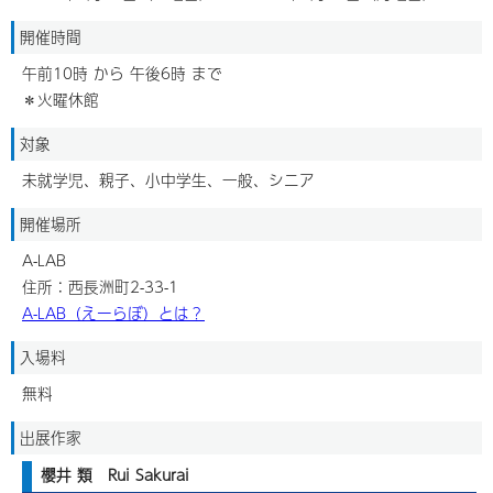
開催時間
午前10時 から 午後6時 まで
＊火曜休館
対象
未就学児、親子、小中学生、一般、シニア
開催場所
A-LAB
住所：西長洲町2-33-1
A-LAB（えーらぼ）とは？
入場料
無料
出展作家
櫻井 類 Rui Sakurai