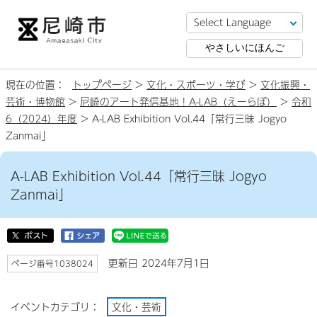
やさしいにほんご
現在の位置：
トップページ
>
文化・スポーツ・学び
>
文化振興・
芸術・博物館
>
尼崎のアート発信基地！A-LAB（えーらぼ）
>
令和
6（2024）年度
> A-LAB Exhibition Vol.44「常行三昧 Jogyo
Zanmai」
A-LAB Exhibition Vol.44「常行三昧 Jogyo
Zanmai」
更新日 2024年7月1日
ページ番号1038024
イベントカテゴリ：
文化・芸術