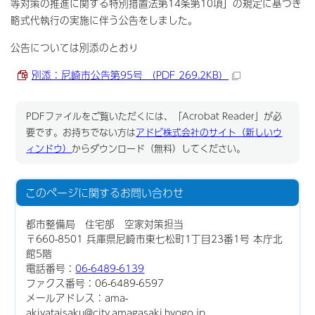
等対策の推進に関する特別措置法第14条第10項」の規定に基づき
略式代執行の実施に伴う公告をしました。
公告については別添のとおり
別添：尼崎市公告第95号 （PDF 269.2KB）
PDFファイルをご覧いただくには、「Acrobat Reader」が必
要です。お持ちでない方は
アドビ株式会社のサイト（新しいウ
ィンドウ）
からダウンロード（無料）してください。
このページに関する
お問い合わせ
都市整備局 住宅部 空家対策担当
〒660-8501 兵庫県尼崎市東七松町1丁目23番1号 本庁北
館5階
電話番号：
06-6489-6139
ファクス番号：06-6489-6597
メールアドレス：ama-
akiyataisaku@city.amagasaki.hyogo.jp