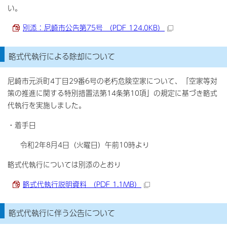
い。
別添：尼崎市公告第75号 （PDF 124.0KB）
略式代執行による除却について
尼崎市元浜町4丁目29番6号の老朽危険空家について、「空家等対
策の推進に関する特別措置法第14条第10項」の規定に基づき略式
代執行を実施しました。
・着手日
令和2年8月4日（火曜日）午前10時より
略式代執行については別添のとおり
略式代執行説明資料 （PDF 1.1MB）
略式代執行に伴う公告について