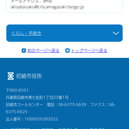
メールアドレス：ama-
akiyataisaku@city.amagasaki.hyogo.jp
くらし・手続き
前のページへ戻る
トップページへ戻る
尼崎市役所
〒660-8501
兵庫県尼崎市東七松町1丁目23番1号
尼崎市コールセンター 電話：06-6375-5639 ファクス：06-
6375-5625
法人番号：1000020282022