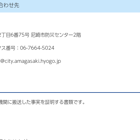
合わせ先
通2丁目6番75号 尼崎市防災センター2階
ス番号：06-7664-5024
ty.amagasaki.hyogo.jp
機関に搬送した事実を証明する書類です。