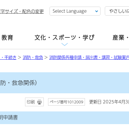
やさしい
文字サイズ・配色の変更
・教育
文化・スポーツ・学び
産業
し・手続き
>
消防・救急
>
消防関係各種申請・届出書・講習・試験案
消防・救急関係）
更新日 2025年4月3
印刷
ページ番号1012009
明申請書