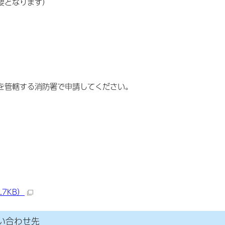
要となります）
を管轄する消防署で申請してください。
.7KB）
い合わせ先