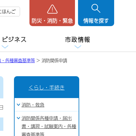
にほんご
防災・消防・緊急
情報を探す
・ビジネス
市政情報
内・各種審査基準等
> 消防関係申請
くらし・手続き
消防・救急
日
消防関係各種申請・届出
書・講習・試験案内・各種
審査基準等