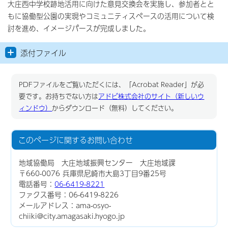
大庄西中学校跡地活用に向けた意見交換会を実施し、参加者とと
もに協働型公園の実現やコミュニティスペースの活用について検
討を進め、イメージパースが完成しました。
添付ファイル
PDFファイルをご覧いただくには、「Acrobat Reader」が必
要です。お持ちでない方は
アドビ株式会社のサイト（新しいウ
ィンドウ）
からダウンロード（無料）してください。
このページに関する
お問い合わせ
地域協働局 大庄地域振興センター 大庄地域課
〒660-0076 兵庫県尼崎市大島3丁目9番25号
電話番号：
06-6419-8221
ファクス番号：06-6419-8226
メールアドレス：ama-osyo-
chiiki@city.amagasaki.hyogo.jp