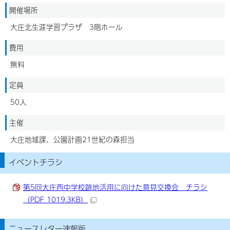
開催場所
大庄北生涯学習プラザ 3階ホール
費用
無料
定員
50人
主催
大庄地域課、公園計画21世紀の森担当
イベントチラシ
第5回大庄西中学校跡地活用に向けた意見交換会 チラシ
（PDF 1019.3KB）
ニュースレター速報版