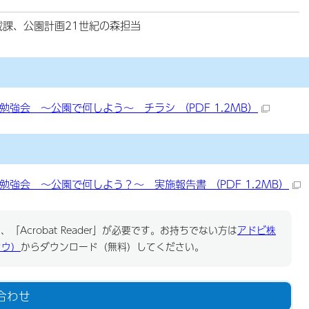
域課、公園計画21世紀の森担当
強会 ～公園で何しよう～ チラシ （PDF 1.2MB）
強会 ～公園で何しよう？～ 実施報告書 （PDF 1.2MB）
「Acrobat Reader」が必要です。お持ちでない方は
アドビ株
ドウ）
からダウンロード（無料）してください。
合わせ