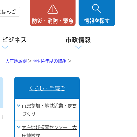
にほんご
防災・消防・緊急
情報を探す
・ビジネス
市政情報
ー 大庄地域課
>
令和4年度の取組
>
くらし・手続き
市民参加・地域活動・まち
づくり
日
大庄地域振興センター 大
庄地域課