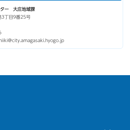
ター 大庄地域課
島3丁目9番25号
6
i@city.amagasaki.hyogo.jp