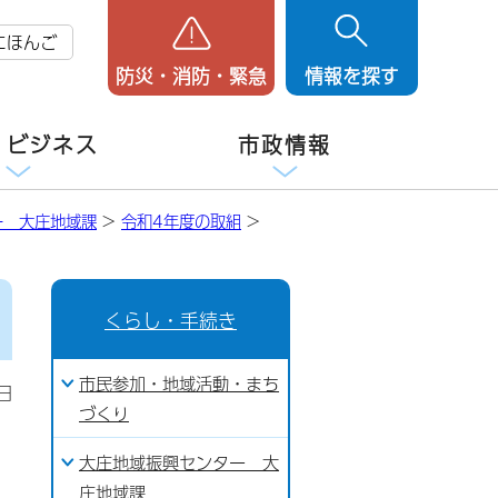
にほんご
防災・消防・緊急
情報を探す
・ビジネス
市政情報
ー 大庄地域課
>
令和4年度の取組
>
くらし・手続き
市民参加・地域活動・まち
日
づくり
大庄地域振興センター 大
庄地域課