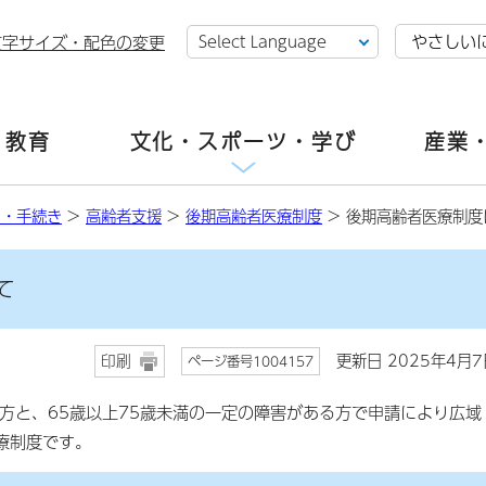
やさしい
文字サイズ・配色の変更
・教育
文化・スポーツ・学び
産業
し・手続き
>
高齢者支援
>
後期高齢者医療制度
> 後期高齢者医療制度
て
更新日 2025年4月7
印刷
ページ番号1004157
方と、65歳以上75歳未満の一定の障害がある方で申請により広域
療制度です。