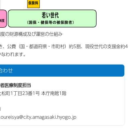
制度の財源構成及び運営の仕組み
き、公費（国・都道府県・市町村）約5割、現役世代の支援金約4
かなわれます。
合わせ
者医療制度担当
東七松町1丁目23番1号 本庁南館1階
1
eisya@city.amagasaki.hyogo.jp