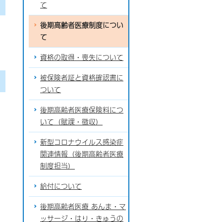
て
後期高齢者医療制度につい
て
資格の取得・喪失について
被保険者証と資格確認書に
ついて
後期高齢者医療保険料につ
いて（賦課・徴収）
新型コロナウイルス感染症
関連情報（後期高齢者医療
制度担当）
給付について
後期高齢者医療 あんま・マ
ッサージ・はり・きゅうの