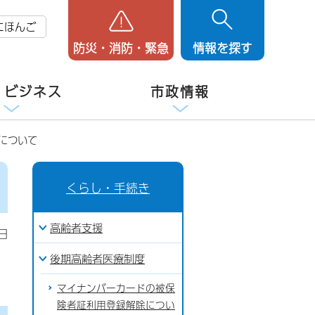
にほんご
防災・消防・緊急
情報を探す
・ビジネス
市政情報
について
くらし・手続き
高齢者支援
日
後期高齢者医療制度
マイナンバーカードの被保
険者証利用登録解除につい