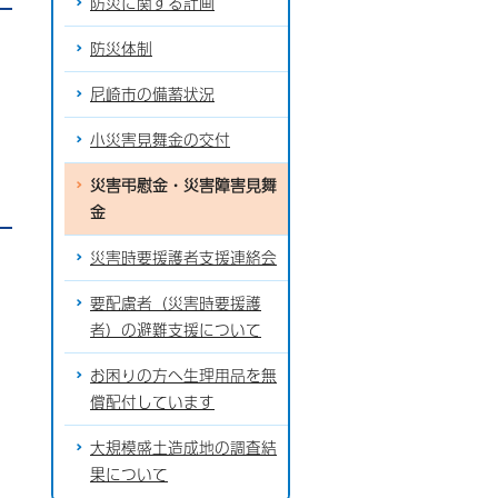
防災に関する計画
防災体制
尼崎市の備蓄状況
小災害見舞金の交付
災害弔慰金・災害障害見舞
金
災害時要援護者支援連絡会
要配慮者（災害時要援護
者）の避難支援について
お困りの方へ生理用品を無
償配付しています
大規模盛土造成地の調査結
果について