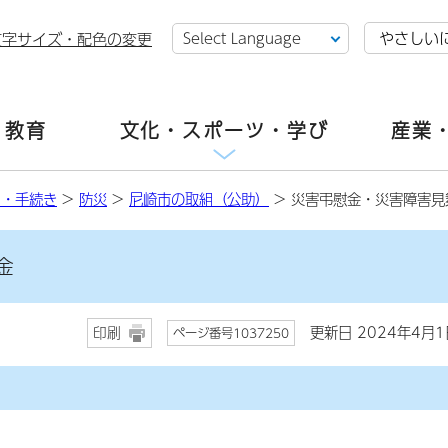
やさしい
文字サイズ・配色の変更
・教育
文化・スポーツ・学び
産業
し・手続き
>
防災
>
尼崎市の取組（公助）
> 災害弔慰金・災害障害見
金
更新日 2024年4月1
印刷
ページ番号1037250