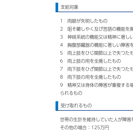
支給対象
1 両眼が失明したもの
2 咀そ嚼しやく及び言語の機能を
3 神経系統の機能又は精神に著し
4 胸腹部臓器の機能に著しい障害
5 両上肢をひじ関節以上で失つた
6 両上肢の用を全廃したもの
7 両下肢をひざ関節以上で失つた
8 両下肢の用を全廃したもの
9 精神又は身体の障害が重複する
られるもの
受け取れるもの
世帯の生計を維持していた人が障害を
その他の場合：125万円