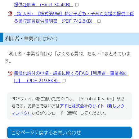
提供証明書 （Excel 30.4KB）
（記入例）【様式第9号】特定子ども・子育て支援の提供に係
る領収証兼提供証明書 （PDF 742.8KB）
利用者・事業者向けFAQ
利用者・事業者向けの「よくある質問」を以下にまとめていま
す。
無償化給付の申請・請求に関するFAQ【利用者・事業者向
け】 （PDF 219.8KB）
PDFファイルをご覧いただくには、「Acrobat Reader」が必
要です。お持ちでない方は
アドビ株式会社のサイト（新しいウ
ィンドウ）
からダウンロード（無料）してください。
このページに関する
お問い合わせ