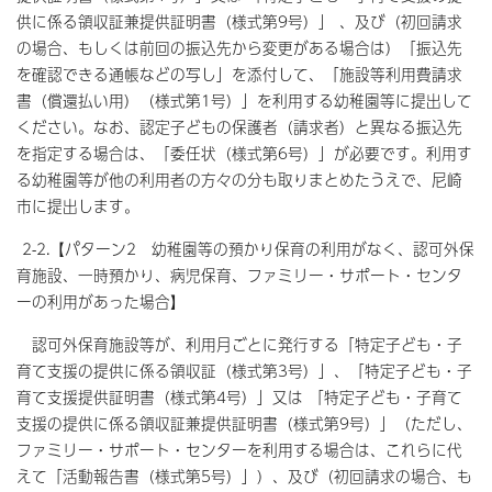
供に係る領収証兼提供証明書（様式第9号）」 、及び（初回請求
の場合、もしくは前回の振込先から変更がある場合は）「振込先
を確認できる通帳などの写し」を添付して、「施設等利用費請求
書（償還払い用）（様式第1号）」を利用する幼稚園等に提出して
ください。なお、認定子どもの保護者（請求者）と異なる振込先
を指定する場合は、「委任状（様式第6号）」が必要です。利用す
る幼稚園等が他の利用者の方々の分も取りまとめたうえで、尼崎
市に提出します。
2-2.【パターン2 幼稚園等の預かり保育の利用がなく、認可外保
育施設、一時預かり、病児保育、ファミリー・サポート・センタ
ーの利用があった場合】
認可外保育施設等が、利用月ごとに発行する「特定子ども・子
育て支援の提供に係る領収証（様式第3号）」、「特定子ども・子
育て支援提供証明書（様式第4号）」又は 「特定子ども・子育て
支援の提供に係る領収証兼提供証明書（様式第9号）」（ただし、
ファミリー・サポート・センターを利用する場合は、これらに代
えて「活動報告書（様式第5号）」）、及び（初回請求の場合、も