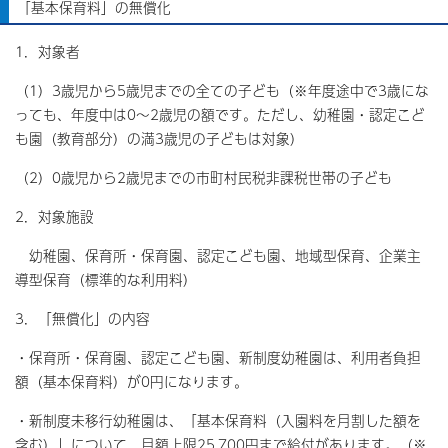
「基本保育料」の無償化
1．対象者
（1）3歳児から5歳児までの全ての子ども（※年度途中で3歳にな
っても、年度中は0～2歳児の額です。ただし、幼稚園・認定こど
も園（教育部分）の満3歳児の子どもは対象）
（2）0歳児から2歳児までの市町村民税非課税世帯の子ども
2．対象施設
幼稚園、保育所・保育園、認定こども園、地域型保育、企業主
導型保育（標準的な利用料）
3．「無償化」の内容
・保育所・保育園、認定こども園、新制度幼稚園は、利用者負担
額（基本保育料）が0円になります。
・新制度未移行幼稚園は、「基本保育料（入園料を月割した額を
含む）」について、月額上限25,700円まで給付があります。（※