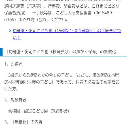
通園送迎費（バス等）、行事費、給食費などは、これまでどおり
保護者負担） ⇒手続等は、こども入所支援担当（06-6489-
6369）までお問い合わせください。
幼稚園・認定こども園（1号認定・新1号認定）の手続きにつ
いて
「幼稚園・認定こども園（教育部分）の預かり保育」の無償化
1．対象者
3歳児から5歳児までの全ての子ども（ただし、満3歳児は市県
民村税非課税世帯の子ども）であって、保育の必要性の認定を受
けた方。
2．対象施設
幼稚園、認定こども園（教育部分）
3．「無償化」の内容