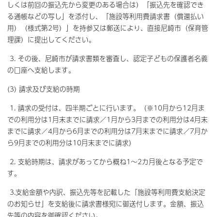
しくは前回の振込先から変更のある場合は）「振込先を確認でき
る通帳などの写し」を添付し、「施設等利用費請求書（償還払い
用）（様式第2号）」を持参又は郵送により、直接尼崎市（保育管
理課）に提出してください。
3. その後、尼崎市が請求書類を審査し、認定子どもの保護者名義
の口座へ支給します。
(3) 請求及び支給の時期
1. 請求の受付は、四半期ごとに行います。（※10月から12月ま
での利用分は1月末までに請求／1月から3月までの利用分は4月末
までに請求／4月から6月までの利用分は7月末までに請求／7月か
ら9月までの利用分は10月末までに請求）
2. 支給時期は、請求があってから概ね1～2カ月後となる予定で
す。
3.支給金額や内訳、振込先等を記載した「施設等利用費支給決定
のお知らせ」を支給後に請求書様宛に御送付します。金額、振込
先等の内容を御確認ください。