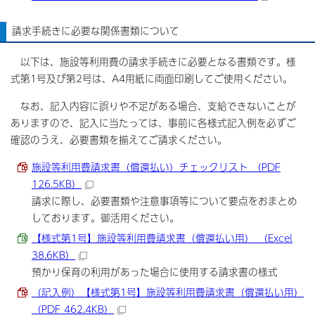
請求手続きに必要な関係書類について
以下は、施設等利用費の請求手続きに必要となる書類です。様
式第1号及び第2号は、A4用紙に両面印刷してご使用ください。
なお、記入内容に誤りや不足がある場合、支給できないことが
ありますので、記入に当たっては、事前に各様式記入例を必ずご
確認のうえ、必要書類を揃えてご請求ください。
施設等利用費請求書（償還払い）チェックリスト （PDF
126.5KB）
請求に際し、必要書類や注意事項等について要点をおまとめ
しております。御活用ください。
【様式第1号】施設等利用費請求書（償還払い用） （Excel
38.6KB）
預かり保育の利用があった場合に使用する請求書の様式
（記入例）【様式第1号】施設等利用費請求書（償還払い用）
（PDF 462.4KB）