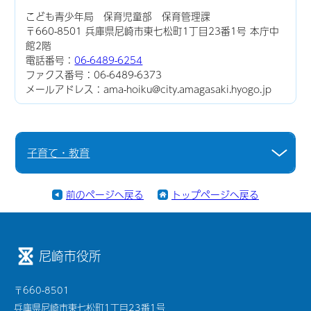
こども青少年局 保育児童部 保育管理課
〒660-8501 兵庫県尼崎市東七松町1丁目23番1号 本庁中
館2階
電話番号：
06-6489-6254
ファクス番号：06-6489-6373
メールアドレス：ama-hoiku@city.amagasaki.hyogo.jp
子育て・教育
前のページへ戻る
トップページへ戻る
尼崎市役所
〒660-8501
兵庫県尼崎市東七松町1丁目23番1号