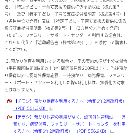
き、「特定子ども・子育て支援の提供に係る領収証（様式第3
号）」及び「特定子ども・子育て支援提供証明書（様式第4号）」
（各月単位で発行）又は 「特定子ども・子育て支援の提供に係る
領収証兼提供証明書（様式第9号）」（3カ月分まとめて発行）
（ただし、ファミリー・サポート・センターを利用する場合は、
これらに代えて「活動報告書（様式第5号）」）を添付して請求し
てください。
3. 預かり保育を利用している場合で、その実施水準が十分な場合
（平日開所時間8時間以上や年間開所日数200日以上）、当該預か
り保育以外に認可外保育施設、一時預かり、病児保育、ファミリ
ー・サポート・センターを利用した際の利用料は、無償化の対象
とはなりません。
【チラシ】預かり保育を利用する方へ（令和6年2月改訂版）
（PDF 561.3KB）
【チラシ】預かり保育の利用がなく、認可外保育施設、一時
預かり、病児保育、ファミリー・サポート・センターを利用
する方へ（令和6年2月改訂版） （PDF 556.9KB）