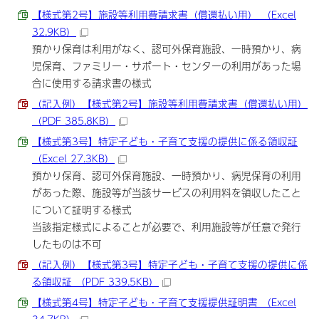
【様式第2号】施設等利用費請求書（償還払い用） （Excel
32.9KB）
預かり保育は利用がなく、認可外保育施設、一時預かり、病
児保育、ファミリー・サポート・センターの利用があった場
合に使用する請求書の様式
（記入例）【様式第2号】施設等利用費請求書（償還払い用）
（PDF 385.8KB）
【様式第3号】特定子ども・子育て支援の提供に係る領収証
（Excel 27.3KB）
預かり保育、認可外保育施設、一時預かり、病児保育の利用
があった際、施設等が当該サービスの利用料を領収したこと
について証明する様式
当該指定様式によることが必要で、利用施設等が任意で発行
したものは不可
（記入例）【様式第3号】特定子ども・子育て支援の提供に係
る領収証 （PDF 339.5KB）
【様式第4号】特定子ども・子育て支援提供証明書 （Excel