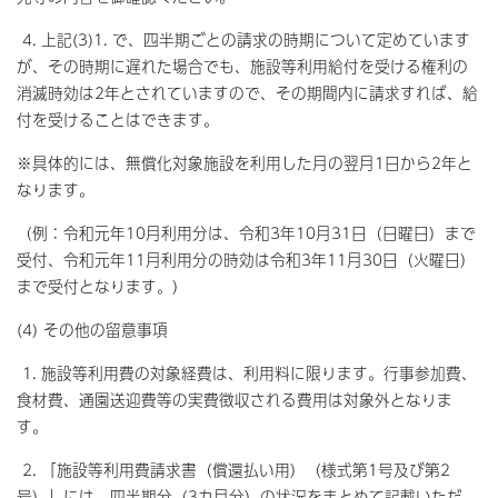
4. 上記(3)1. で、四半期ごとの請求の時期について定めています
が、その時期に遅れた場合でも、施設等利用給付を受ける権利の
消滅時効は2年とされていますので、その期間内に請求すれば、給
付を受けることはできます。
※具体的には、無償化対象施設を利用した月の翌月1日から2年と
なります。
（例：令和元年10月利用分は、令和3年10月31日（日曜日）まで
受付、令和元年11月利用分の時効は令和3年11月30日（火曜日）
まで受付となります。）
(4) その他の留意事項
1. 施設等利用費の対象経費は、利用料に限ります。行事参加費、
食材費、通園送迎費等の実費徴収される費用は対象外となりま
す。
2. 「施設等利用費請求書（償還払い用）（様式第1号及び第2
号）」には、四半期分（3カ月分）の状況をまとめて記載いただ