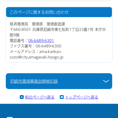
このページに関する
お問い合わせ
経済環境局 環境部 環境創造課
〒660-8501 兵庫県尼崎市東七松町1丁目23番1号 本庁中
館9階
電話番号：
06-6489-6301
ファクス番号：06-6489-6300
メールアドレス：ama-kankyo-
sozo@city.amagasaki.hyogo.jp
尼崎市環境審議会開催記録
前のページへ戻る
トップページへ戻る