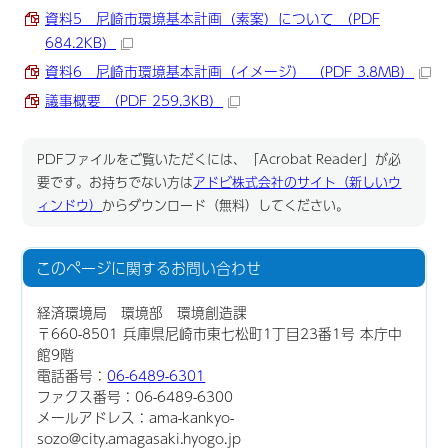
資料5 尼崎市環境基本計画（素案）について （PDF
684.2KB）
資料6 尼崎市環境基本計画（イメージ） （PDF 3.8MB）
議事概要 （PDF 259.3KB）
PDFファイルをご覧いただくには、「Acrobat Reader」が必
要です。お持ちでない方は
アドビ株式会社のサイト（新しいウ
ィンドウ）
からダウンロード（無料）してください。
このページに関する
お問い合わせ
経済環境局 環境部 環境創造課
〒660-8501 兵庫県尼崎市東七松町1丁目23番1号 本庁中
館9階
電話番号：
06-6489-6301
ファクス番号：06-6489-6300
メールアドレス：ama-kankyo-
sozo@city.amagasaki.hyogo.jp