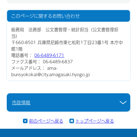
このページに関する
お問い合わせ
総務局 法務部 公文書管理・統計担当（公文書管理担
当）
〒660-8501 兵庫県尼崎市東七松町1丁目23番1号 本庁中
館1階
電話番号：
06-6489-6171
ファクス番号： 06-6489-6837
メールアドレス： ama-
bunsyokokai@city.amagasaki.hyogo.jp
市政情報
前のページへ戻る
トップページへ戻る