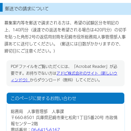
郵送での請求について
募集案内等を郵送で請求される方は、希望の試験区分を明記の
上、140円分（速達での返送を希望される場合は420円分）の切手
を貼った角形2号の返信用封筒を尼崎市役所総務局人事管理部人事
課あてに送付してください。（郵送には日数がかかりますので、
締切日にご注意ください。）
PDFファイルをご覧いただくには、「Acrobat Reader」が必
要です。お持ちでない方は
アドビ株式会社のサイト（新しいウ
ィンドウ）
からダウンロード（無料）してください。
このページに関する
お問い合わせ
総務局 人事管理部 人事課
〒660-8501 兵庫県尼崎市東七松町1丁目5番20号 市政情
報センター2階
電話番号：
06-6415-6167