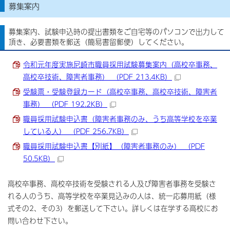
募集案内
募集案内、試験申込時の提出書類をご自宅等のパソコンで出力して
頂き、必要書類を郵送（簡易書留郵便）してください。
令和元年度実施尼崎市職員採用試験募集案内（高校卒事務、
高校卒技術、障害者事務） （PDF 213.4KB）
受験票・受験登録カード（高校卒事務、高校卒技術、障害者
事務） （PDF 192.2KB）
職員採用試験申込書（障害者事務のみ、うち高等学校を卒業
している人） （PDF 256.7KB）
職員採用試験申込書【別紙】（障害者事務のみ） （PDF
50.5KB）
高校卒事務、高校卒技術を受験される人及び障害者事務を受験さ
れる人のうち、高等学校を卒業見込みの人は、統一応募用紙（様
式その2、その3）を郵送して下さい。詳しくは在学する高校にお
問い合わせ下さい。