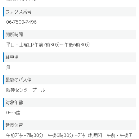
ファクス番号
06-7500-7496
開所時間
平日・土曜日/午前7時30分～午後6時30分
駐車場
無
最寄のバス停
阪神センタープール
対象年齢
0～5歳
延長保育
午前7時～7時30分 午後6時30分～7時（利用料 午前・午後そ