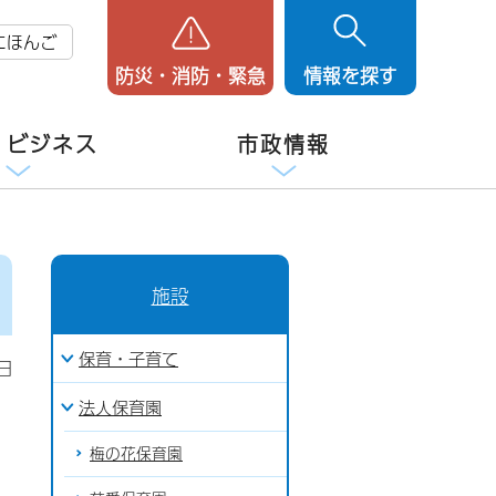
にほんご
防災・消防・緊急
情報を探す
・ビジネス
市政情報
施設
保育・子育て
日
法人保育園
梅の花保育園