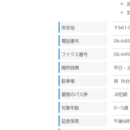
所在地
〒661
電話番号
06-649
ファクス番号
06-649
開所時間
平日・土
駐車場
有（6台
最寄のバス停
JR尼崎
対象年齢
0～5歳
延長保育
午後6時