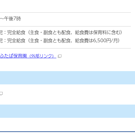
～午後7時
歳児：完全給食（主食・副食とも配食、給食費は保育料に含む）
児：完全給食（主食・副食とも配食、給食費は6,500円/月）
ふたば保育園
（外部リンク）