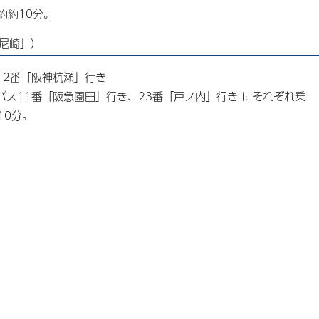
約約10分。
R尼崎」）
12番「阪神杭瀬」行き
ス11番「阪急園田」行き、23番「戸ノ内」行き にそれぞれ乗
10分。