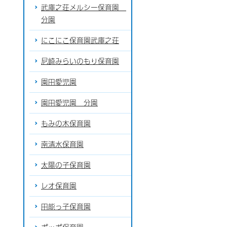
武庫之荘メルシー保育園
分園
にこにこ保育園武庫之荘
尼崎みらいのもり保育園
園田愛児園
園田愛児園 分園
もみの木保育園
南清水保育園
太陽の子保育園
レオ保育園
田能っ子保育園