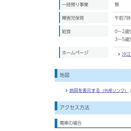
一時預り事業
無
障害児保育
午前7時
給食
0～2
3～5歳
ホームページ
汐江
地図
地図を表示する
（外部リンク）
アクセス方法
電車の場合