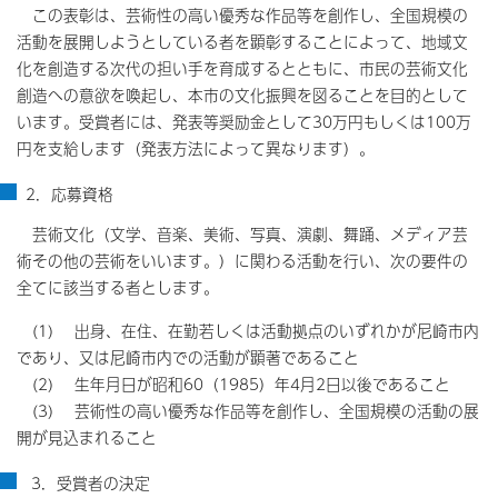
この表彰は、芸術性の高い優秀な作品等を創作し、全国規模の
活動を展開しようとしている者を顕彰することによって、地域文
化を創造する次代の担い手を育成するとともに、市民の芸術文化
創造への意欲を喚起し、本市の文化振興を図ることを目的として
います。受賞者には、発表等奨励金として30万円もしくは100万
円を支給します（発表方法によって異なります）。
2．応募資格
芸術文化（文学、音楽、美術、写真、演劇、舞踊、メディア芸
術その他の芸術をいいます。）に関わる活動を行い、次の要件の
全てに該当する者とします。
(1) 出身、在住、在勤若しくは活動拠点のいずれかが尼崎市内
であり、又は尼崎市内での活動が顕著であること
(2) 生年月日が昭和60（1985）年4月2日以後であること
(3) 芸術性の高い優秀な作品等を創作し、全国規模の活動の展
開が見込まれること
3．受賞者の決定