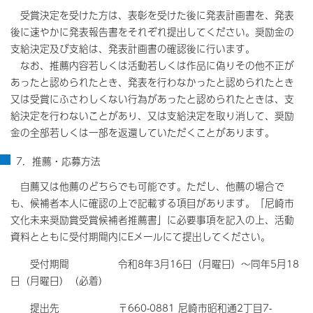
受賞決定を受けた方は、表彰を受けた後に発表計画書を、発表
後に速やかに発表報告書をそれぞれ提出してください。奨励金の
支給決定及び支給は、発表計画書の確認後に行います。
なお、推薦内容若しくは活動若しくは作品に偽りその他不正が
あったと認められたとき、発表を行わなかったと認められたとき
又は受賞にふさわしくない行為があったと認められたときは、支
給決定を行わないことがあり、又は支給決定を取り消して、奨励
金の全部若しくは一部を返還していただくことがあります。
7．推薦・応募方法
自薦又は他薦のどちらでも可能です。ただし、他薦の場合で
も、候補者本人に確認の上で記載する項目があります。「尼崎市
文化未来奨励賞受賞候補者推薦書」に必要事項を記入の上、活動
資料とともに受付期間内にEメールにて提出してください。
受付期間 令和8年3月16日（月曜日）～同年5月18
日（月曜日）（必着）
提出先 〒660-0881 尼崎市昭和通2丁目7-