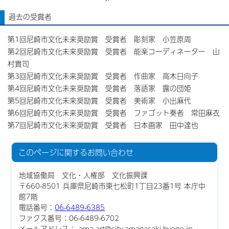
過去の受賞者
第1回尼崎市文化未来奨励賞 受賞者 彫刻家 小笠原周
第2回尼崎市文化未来奨励賞 受賞者 能楽コーディネーター 山
村貴司
第3回尼崎市文化未来奨励賞 受賞者 作曲家 高木日向子
第4回尼崎市文化未来奨励賞 受賞者 落語家 露の団姫
第5回尼崎市文化未来奨励賞 受賞者 美術家 小出麻代
第6回尼崎市文化未来奨励賞 受賞者 ファゴット奏者 常田麻衣
第7回尼崎市文化未来奨励賞 受賞者 日本画家 田中達也
このページに関する
お問い合わせ
地域協働局 文化・人権部 文化振興課
〒660-8501 兵庫県尼崎市東七松町1丁目23番1号 本庁中
館7階
電話番号：
06-6489-6385
ファクス番号：06-6489-6702
メールアドレス： ama-art@city.amagasaki.hyogo.jp