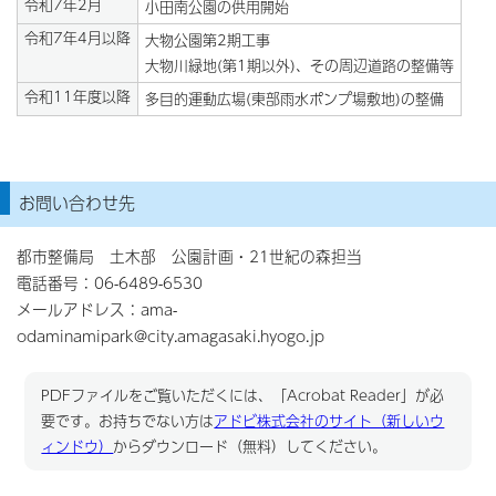
令和7年2月
小田南公園の供用開始
令和7年4月以降
大物公園第2期工事
大物川緑地(第1期以外)、その周辺道路の整備等
令和11年度以降
多目的運動広場(東部雨水ポンプ場敷地)の整備
お問い合わせ先
都市整備局 土木部 公園計画・21世紀の森担当
電話番号：06-6489-6530
メールアドレス：ama-
odaminamipark@city.amagasaki.hyogo.jp
PDFファイルをご覧いただくには、「Acrobat Reader」が必
要です。お持ちでない方は
アドビ株式会社のサイト（新しいウ
ィンドウ）
からダウンロード（無料）してください。