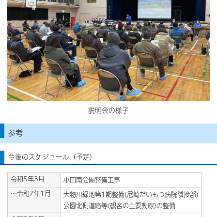
説明会の様子
参考
今後のスケジュール（予定）
令和5年3月
小田南公園整備工事
～令和7年1月
大物川緑地第1期整備(尼崎だいもつ病院隣接部)
公園北側道路等(観客の主要動線)の整備