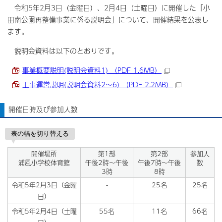
令和5年2月3日（金曜日）、2月4日（土曜日）に開催した「小
田南公園再整備事業に係る説明会」について、開催結果を公表し
ます。
説明会資料は以下のとおりです。
事業概要説明(説明会資料1) （PDF 1.6MB）
工事運営説明(説明会資料2～6) （PDF 2.2MB）
開催日時及び参加人数
表の幅を切り替える
開催場所
第1部
第2部
参加人
浦風小学校体育館
午後2時～午後
午後7時～午後
数
3時
8時
令和5年2月3日（金曜
-
25名
25名
日）
令和5年2月4日（土曜
55名
11名
66名