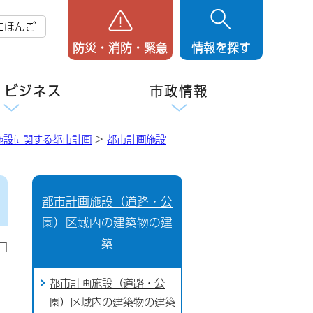
にほんご
防災・消防・緊急
情報を探す
・ビジネス
市政情報
施設に関する都市計画
>
都市計画施設
都市計画施設（道路・公
園）区域内の建築物の建
築
日
都市計画施設（道路・公
園）区域内の建築物の建築