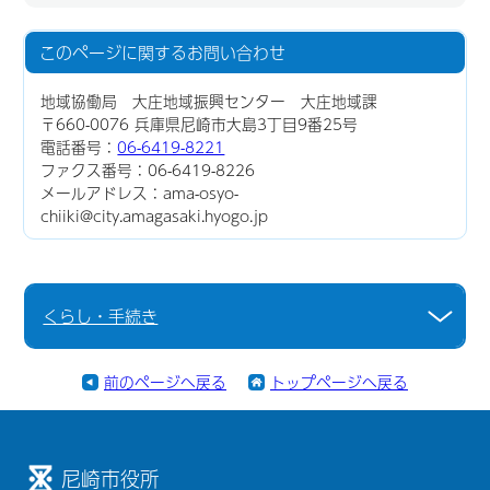
このページに関する
お問い合わせ
地域協働局 大庄地域振興センター 大庄地域課
〒660-0076 兵庫県尼崎市大島3丁目9番25号
電話番号：
06-6419-8221
ファクス番号：06-6419-8226
メールアドレス：ama-osyo-
chiiki@city.amagasaki.hyogo.jp
くらし・手続き
前のページへ戻る
トップページへ戻る
尼崎市役所