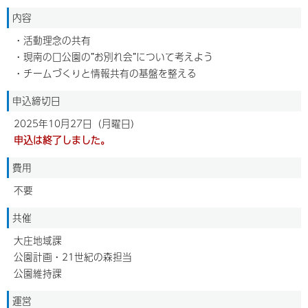
内容
・活動理念の共有
・現南の口公園の”お別れ会”について考えよう
・チームづくりと情報共有の基盤を整える
申込締切日
2025年10月27日（月曜日）
申込は終了しました。
費用
不要
共催
大庄地域課
公園計画・21世紀の森担当
公園維持課
運営