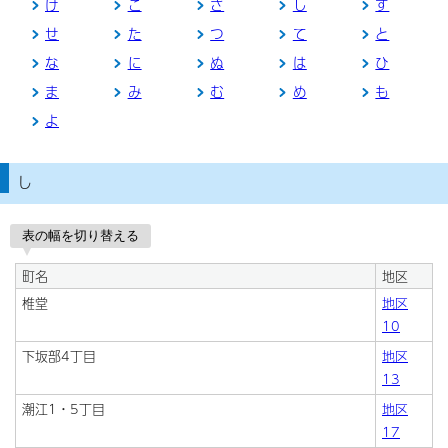
け
こ
さ
し
す
せ
た
つ
て
と
な
に
ぬ
は
ひ
ま
み
む
め
も
よ
し
表の幅を切り替える
町名
地区
椎堂
地区
10
下坂部4丁目
地区
13
潮江1・5丁目
地区
17