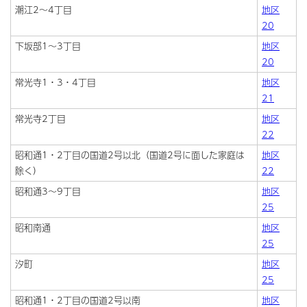
潮江2～4丁目
地区
20
下坂部1～3丁目
地区
20
常光寺1・3・4丁目
地区
21
常光寺2丁目
地区
22
昭和通1・2丁目の国道2号以北（国道2号に面した家庭は
地区
除く）
22
昭和通3～9丁目
地区
25
昭和南通
地区
25
汐町
地区
25
昭和通1・2丁目の国道2号以南
地区