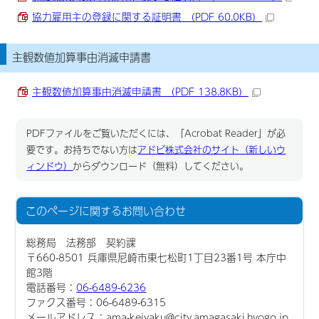
協力雇用主の登録に関する証明書 （PDF 60.0KB）
主観数値加算事由消滅申請書
主観数値加算事由消滅申請書 （PDF 138.8KB）
PDFファイルをご覧いただくには、「Acrobat Reader」が必
要です。お持ちでない方は
アドビ株式会社のサイト（新しいウ
ィンドウ）
からダウンロード（無料）してください。
このページに関する
お問い合わせ
総務局 法務部 契約課
〒660-8501 兵庫県尼崎市東七松町1丁目23番1号 本庁中
館3階
電話番号：
06-6489-6236
ファクス番号：06-6489-6315
メールアドレス：ama-keiyaku@city.amagasaki.hyogo.jp