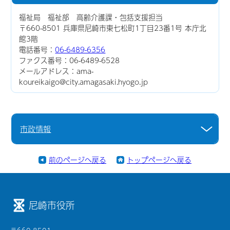
福祉局 福祉部 高齢介護課・包括支援担当
〒660-8501 兵庫県尼崎市東七松町1丁目23番1号 本庁北
館3階
電話番号：
06-6489-6356
ファクス番号：06-6489-6528
メールアドレス：ama-
koureikaigo@city.amagasaki.hyogo.jp
市政情報
前のページへ戻る
トップページへ戻る
尼崎市役所