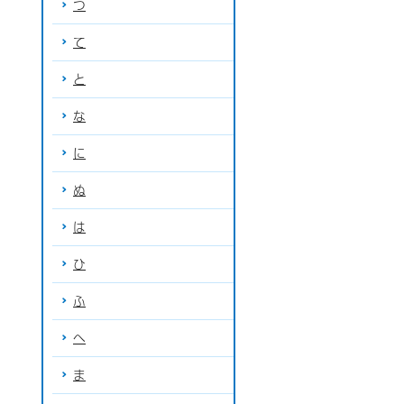
つ
て
と
な
に
ぬ
は
ひ
ふ
へ
ま