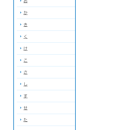
お
か
き
く
け
こ
さ
し
す
せ
た