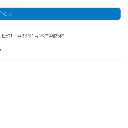
合わせ
東七松町1丁目23番1号 本庁中館5階
7