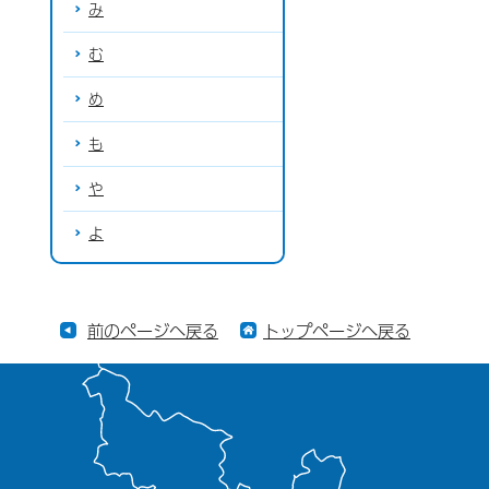
み
む
め
も
や
よ
前のページへ戻る
トップページへ戻る