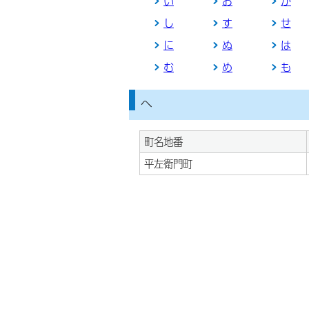
い
お
か
し
す
せ
に
ぬ
は
む
め
も
へ
町名地番
平左衛門町