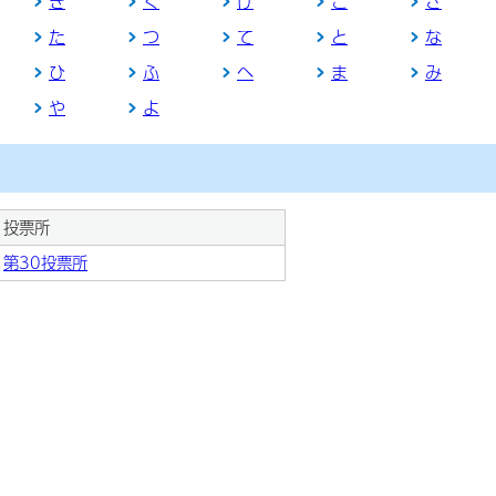
き
く
け
こ
さ
た
つ
て
と
な
ひ
ふ
へ
ま
み
や
よ
投票所
第30投票所