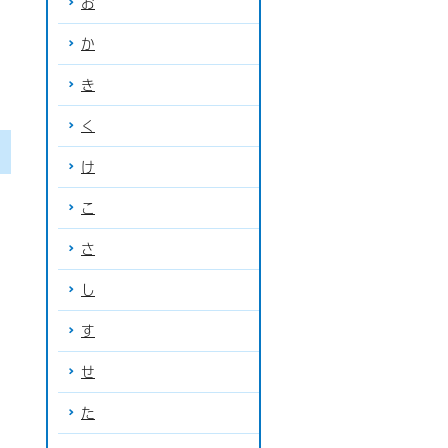
お
か
き
く
け
こ
さ
し
す
せ
た