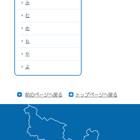
み
む
め
も
や
よ
前のページへ戻る
トップページへ戻る