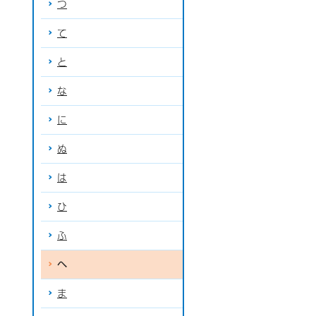
つ
て
と
な
に
ぬ
は
ひ
ふ
へ
ま