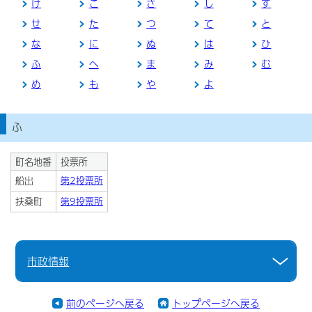
け
こ
さ
し
す
せ
た
つ
て
と
な
に
ぬ
は
ひ
ふ
へ
ま
み
む
め
も
や
よ
ふ
町名地番
投票所
船出
第2投票所
扶桑町
第9投票所
市政情報
前のページへ戻る
トップページへ戻る