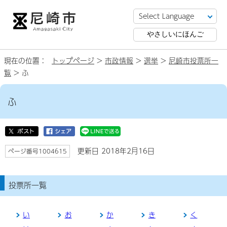
やさしいにほんご
現在の位置：
トップページ
>
市政情報
>
選挙
>
尼崎市投票所一
覧
> ふ
ふ
更新日 2018年2月16日
ページ番号1004615
投票所一覧
い
お
か
き
く