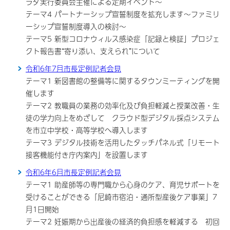
ラダ実行委員会主催による定期イベント～
テーマ4 パートナーシップ宣誓制度を拡充します～ファミリ
ーシップ宣誓制度導入の検討～
テーマ5 新型コロナウィルス感染症「記録と検証」プロジェ
クト報告書“寄り添い、支えられ”について
令和6年7月市長定例記者会見
テーマ1 新図書館の整備等に関するタウンミーティングを開
催します
テーマ2 教職員の業務の効率化及び負担軽減と授業改善・生
徒の学力向上をめざして クラウド型デジタル採点システム
を市立中学校・高等学校へ導入します
テーマ3 デジタル技術を活用したタッチパネル式「リモート
接客機能付き庁内案内」を設置します
令和6年6月市長定例記者会見
テーマ1 助産師等の専門職から心身のケア、育児サポートを
受けることができる「尼崎市宿泊・通所型産後ケア事業」7
月1日開始
テーマ2 妊娠期から出産後の経済的負担感を軽減する 初回