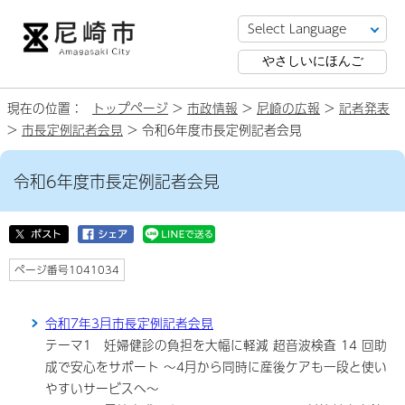
やさしいにほんご
現在の位置：
トップページ
>
市政情報
>
尼崎の広報
>
記者発表
>
市長定例記者会見
> 令和6年度市長定例記者会見
令和6年度市長定例記者会見
ページ番号1041034
令和7年3月市長定例記者会見
テーマ1 妊婦健診の負担を大幅に軽減 超音波検査 14 回助
成で安心をサポート ～4月から同時に産後ケアも一段と使い
やすいサービスへ～