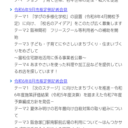
令和6年9月市長定例記者会見
テーマ1 「学びの多様化学校」の設置（令和8年4月開校予
定）に向け、「校名のアイデア」をこのたび広く募集します
テーマ2 阪神間初 フリースクール等利用者への補助を開
始
テーマ3 子ども・子育てにやさしいまちづくり・住まいづく
りをめざして
～富松住宅跡地活用に係る事業者公募～
テーマ4 あまやさいを使った料理や加工品などを提供してい
るお店を探しています！
令和6年8月市長定例記者会見
テーマ1 「次のステージ」に向けたまちづくりを推進－令和
6年度施策評価結果（令和5年度決算）を踏まえた令和7年度
予算編成方針を発信－
テーマ2 夏休み明けの若年層向け自殺対策の取り組みについ
て
テーマ3 阪急塚口駅南駅前広場の利用について～はんつかサ