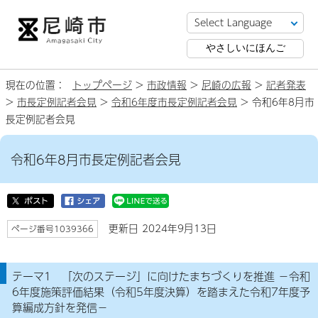
やさしいにほんご
現在の位置：
トップページ
>
市政情報
>
尼崎の広報
>
記者発表
>
市長定例記者会見
>
令和6年度市長定例記者会見
> 令和6年8月市
長定例記者会見
令和6年8月市長定例記者会見
更新日 2024年9月13日
ページ番号1039366
テーマ1 「次のステージ」に向けたまちづくりを推進 －令和
6年度施策評価結果（令和5年度決算）を踏まえた令和7年度予
算編成方針を発信－