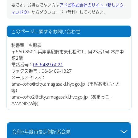
要です。お持ちでない方は
アドビ株式会社のサイト（新しいウ
ィンドウ）
からダウンロード（無料）してください。
このページに関する
お問い合わせ
秘書室 広報課
〒660-8501 兵庫県尼崎市東七松町1丁目23番1号 本庁中
館2階
電話番号：
06-6489-6021
ファクス番号：06-6489-1827
メールアドレス：
ama-koho@city.amagasaki.hyogo.jp（市報あまがさき
等）
ama-koho2@city.amagasaki.hyogo.jp（あまっこ・
AMANISM等）
令和6年度市長定例記者会見