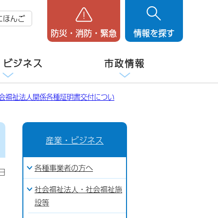
にほんご
防災・消防・緊急
情報を探す
・ビジネス
市政情報
会福祉法人関係各種証明書交付につい
産業・ビジネス
各種事業者の方へ
日
社会福祉法人・社会福祉施
設等