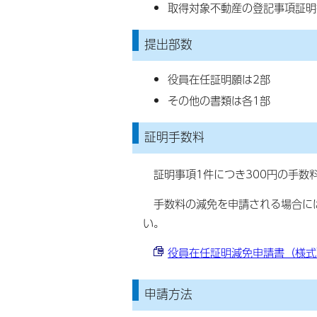
取得対象不動産の登記事項証明
提出部数
役員在任証明願は2部
その他の書類は各1部
証明手数料
証明事項1件につき300円の手数
手数料の減免を申請される場合には
い。
役員在任証明減免申請書（様式） 
申請方法