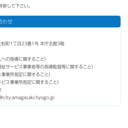
持参して下さい。
合わせ
東七松町1丁目23番1号 本庁北館3階
人への指導に関すること）
福祉サービス事業者等の指導監督等に関すること）
ス事業所指定に関すること）
ービス事業所指定に関すること）
2
y.amagasaki.hyogo.jp