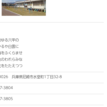
映ゆる六甲の
かるや白雲に
胸をふくらませ
舎のわれらみな
花をたたえつつ
-0026 兵庫県尼崎市水堂町1丁目32-8
7-3804
7-3805