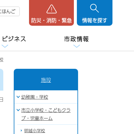
にほんご
防災・消防・緊急
情報を探す
・ビジネス
市政情報
校
施設
幼稚園・学校
日
市立小学校・こどもクラ
ブ・児童ホーム
明城小学校