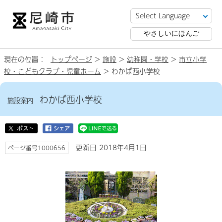
やさしいにほんご
現在の位置：
トップページ
>
施設
>
幼稚園・学校
>
市立小学
校・こどもクラブ・児童ホーム
> わかば西小学校
わかば西小学校
施設案内
更新日 2018年4月1日
ページ番号1000656