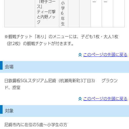
「野手コー
ー
ー
小
ス」
学
ティー打撃
6
と内野ノッ
年
ク
生
※観戦チケット「あり」のメニューには、子ども1枚・大人1枚
（計2枚）の観戦チケットが付きます。
このページの先頭に戻る
会場
日鉄鋼板SGLスタジアム尼崎（杭瀬南新町3丁目3） グラウン
ド、控室
このページの先頭に戻る
対象
尼崎市内に在住の5歳～小学生の方