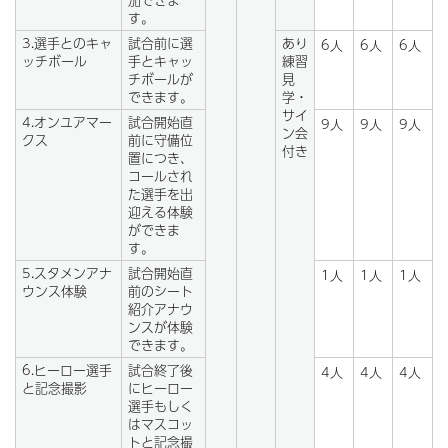
す。
3.選手とのキャ
試合前に選
あり
6人
6人
6人
ッチボール
手とキャッ
練習
チボールが
見
できます。
学・
サイ
4.オンユアマー
試合開始直
9人
9人
9人
ン会
クス
前に守備位
付き
置につき、
コールされ
た選手を出
迎える体験
ができま
す。
5.スタメンアナ
試合開始直
1人
1人
1人
ウンス体験
前のシート
紹介アナウ
ンスが体験
できます。
6.ヒーロー選手
試合終了後
4人
4人
4人
と記念撮影
にヒーロー
選手もしく
はマスコッ
トと記念撮