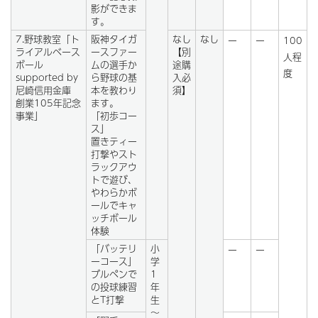
影ができま
す。
7.野球教室「ト
阪神タイガ
なし
なし
ー
ー
100
ライアルベース
ースファー
【別
人程
ボール
ムの選手か
途購
度
supported by
ら野球の基
入必
尼崎信用金庫
本を教わり
須】
創業105年記念
ます。
事業」
「初歩コー
ス」
置きティー
打撃やスト
ラックアウ
トで遊び、
やわらかボ
ールでキャ
ッチボール
体験
「バッテリ
小
ー
ー
ーコース」
学
ブルペンで
1
の投球練習
年
とT打撃
生
～