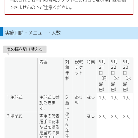
できませんのでご注意ください。
実施日時・メニュー・人数
表の幅を切り替える
内容
対
観戦
特典
9月
9月
9月
象
チケ
21
22
23
年
ット
日
日
日
齢
（月
（火
（水
曜
曜
曜
日）
日）
日）
1.始球式
始球式に参
5
あり
なし
1人
1人
1人
加できま
歳
※
す。
～
小
2.贈呈式
両軍の代表
なし
2人
2人
2人
学
選手に花束
6
などを贈る
年
贈呈式に参
生
加できま